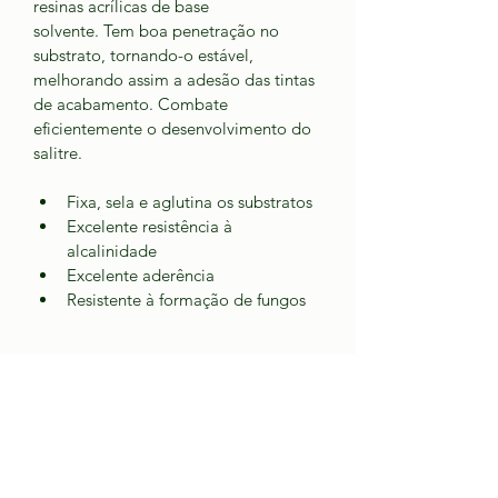
resinas acrílicas de base
solvente. Tem boa penetração no 
substrato, tornando-o estável, 
melhorando assim a adesão das tintas 
de acabamento. Combate 
eficientemente o desenvolvimento do 
salitre.
Fixa, sela e aglutina os substratos
Excelente resistência à 
alcalinidade
Excelente aderência
Resistente à formação de fungos
INFORMAÇÕES DO
PRODUTO
Sou um detalhe do produto. Sou um 
POLÍTICA DE RETORNO E
ótimo lugar para adicionar mais 