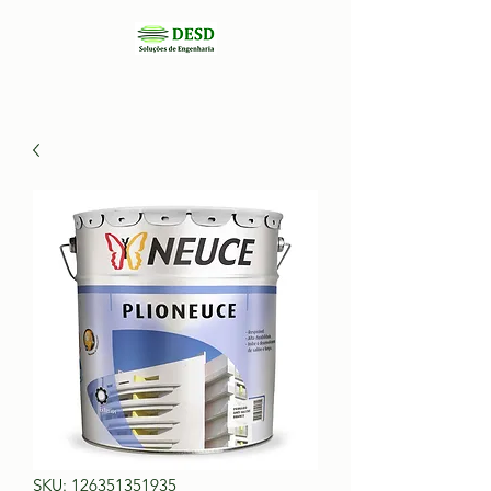
SKU: 126351351935