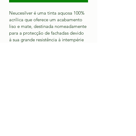
Neucesilver é uma tinta aquosa 100% 
acrílica que oferece um acabamento 
liso e mate, destinada nomeadamente 
para a protecção de fachadas devido 
à sua grande resistência à intempérie 
e ao aparecimento de fungos e algas.
Muito boa resistência à intempérie
Boa resistência à alcalinidade e 
ao aparecimento de fungos e 
algas
Bom poder de cobertura e 
brancura
Boa aplicabilidade 