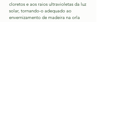
cloretos e aos raios ultravioletas da luz 
solar, tornando-o adequado ao 
envernizamento de madeira na orla 
marítima. 
Fácil aplicação 
Bom brilho e bom enchimento 
Resistente aos agentes 
atmosféricos 
Grande durabilidade 
Resistente aos UV
Tel.
919 606 151
©2021 por DESD