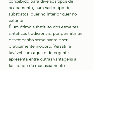
concebido para diversos tipos de 
acabamento, num vasto tipo de 
substratos, quer no interior quer no 
exterior. 
É um ótimo substituto dos esmaltes 
sintéticos tradicionais, por permitir um 
desempenho semelhante e ser 
praticamente inodoro. Versátil e 
lavável com água e detergente, 
apresenta entre outras vantagens a 
facilidade de manuseamento 
associada a uma fácil diluição e 
limpeza do material (com água). 
Praticamente inodoro 
Elevada resistência e boa 
elasticidade 
Boa resistência à esfrega húmida 
e aos alcális 
Não amarelece 
Excelente aderência e boa 